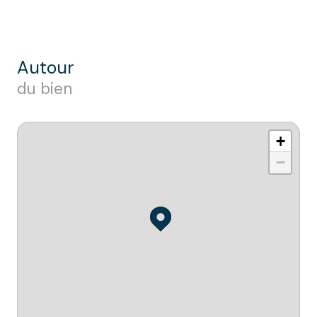
autour
du bien
+
−