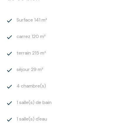
équipé d’une cheminée avec insert,
une grande cuisine indépendante, un WC séparé et
une terrasse d’environ 15 m² exposée sud.
Surface 141 m²
Au deuxième étage, l’espace nuit se compose d’un
couloir avec placard, qui dessert trois chambres et
carrez 120 m²
une salle de bain.
Les points forts
terrain 215 m²
Maison familiale R+2
Exposition plein sud
Jardin avant et arrière
séjour 29 m²
Terrasse ensoleillée
Cheminée avec insert
4 chambre(s)
Gaz de ville
Volumes équilibrés et fonctionnels
1 salle(s) de bain
Une maison agréable à vivre, lumineuse et bien
agencée, idéale pour une famille à la recherche de
confort et de sérénité à Vitrolles.
1 salle(s) d'eau
Prix de vente : 420 000€
Les honoraires d’agence sont à la charge du vendeur.