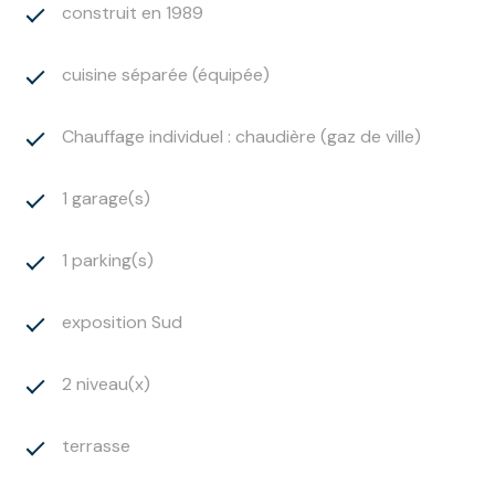
construit en 1989
Les informations sur les risques auxquels ce bien est
exposé sont disponibles sur le site Géorisques :
cuisine séparée (équipée)
www.georisque.gouv.fr
Les informations sur les risques auxquels ce bien est
Chauffage individuel : chaudière (gaz de ville)
exposé sont disponibles sur le site
Géorisques
1 garage(s)
1 parking(s)
exposition Sud
2 niveau(x)
terrasse