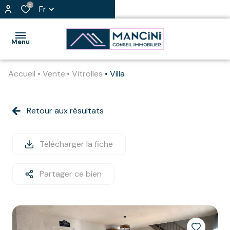
0
Fr
Menu
Accueil
Vente
Vitrolles
Villa
accueil
nos
Retour aux résultats
appartement
biens
loft
l'agence
Télécharger la fiche
maison
j'estime
Partager ce bien
mon
immo
bien
professionnel
vendre
immeuble