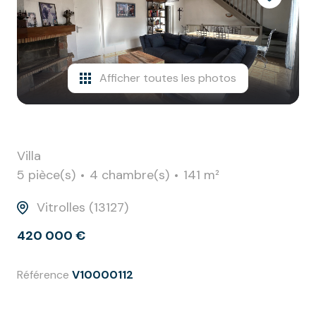
biens
vendus
contact
Afficher toutes les photos
Villa
5 pièce(s)
4 chambre(s)
141 m²
Vitrolles (13127)
420 000 €
Référence
V10000112