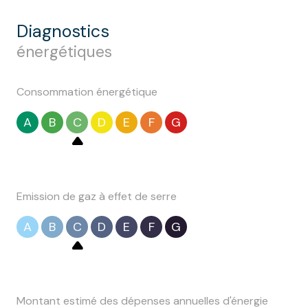
diagnostics
énergétiques
Consommation énergétique
A
B
C
D
E
F
G
Emission de gaz à effet de serre
A
B
C
D
E
F
G
Montant estimé des dépenses annuelles d'énergie