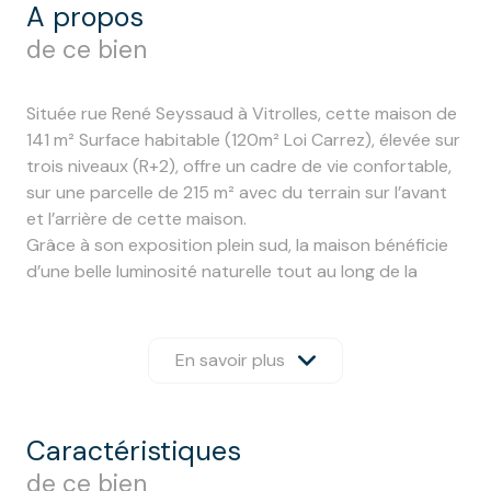
a propos
de ce bien
Située rue René Seyssaud à Vitrolles, cette maison de
141 m² Surface habitable (120m² Loi Carrez), élevée sur
trois niveaux (R+2), offre un cadre de vie confortable,
sur une parcelle de 215 m² avec du terrain sur l’avant
et l’arrière de cette maison.
Grâce à son exposition plein sud, la maison bénéficie
d’une belle luminosité naturelle tout au long de la
journée.
Le rez-de-chaussée est composé d’un garage, d’une
grande entrée, d’une belle chambre de 14m² et d’une
En savoir plus
salle d’eau avec WC.
Ce niveau offre une vraie flexibilité d’usage (chambre
parentale, invités ou espace indépendant).
caractéristiques
Le premier étage accueille l’espace de vie principal :
de ce bien
un salon-séjour de 29 m², chaleureux et lumineux,