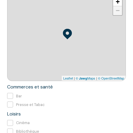
+
−
Leaflet
|
©
Maps
|
© OpenStreetMap
Jawg
Commerces et santé
Bar
Presse et Tabac
Loisirs
Cinéma
Bibliothèque