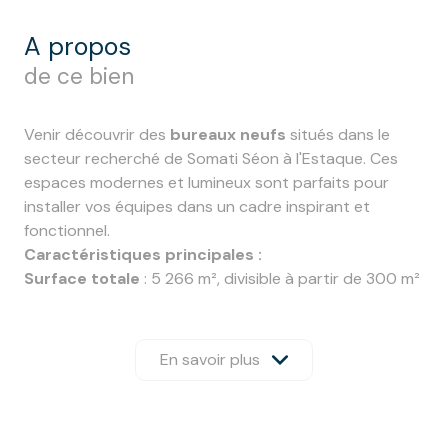
a propos
de ce bien
Venir découvrir des
bureaux neufs
situés dans le
secteur recherché de Somati Séon à l'Estaque. Ces
espaces modernes et lumineux sont parfaits pour
installer vos équipes dans un cadre inspirant et
fonctionnel.
Caractéristiques principales :
Surface totale
: 5 266 m², divisible à partir de 300 m²
Vue mer
: Tous les lots bénéficient d'une vue
imprenable sur la mer, certains espaces incluent une
terrasse pour profiter de l'extérieur
En savoir plus
Flexibilité d’aménagement
: Possibilité d’aménager
les espaces selon vos besoinsµ
Accès PMR
Accessibilité :
Gare de l'Estaque / Bus L35