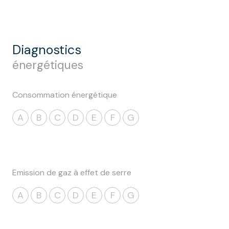
diagnostics
énergétiques
Consommation énergétique
A
B
C
D
E
F
G
Emission de gaz à effet de serre
A
B
C
D
E
F
G