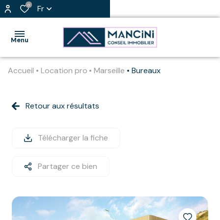
0
Fr
Menu
Accueil
Location pro
Marseille
Bureaux
accueil
nos
Retour aux résultats
appartement
biens
loft
l'agence
Télécharger la fiche
maison
j'estime
Partager ce bien
mon
immo
bien
professionnel
vendre
immeuble