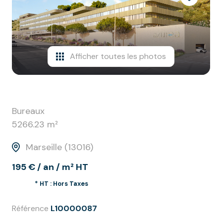
biens
vendus
contact
Afficher toutes les photos
Bureaux
5266.23 m²
Marseille (13016)
195 € / an / m² HT
* HT : Hors Taxes
Référence
L10000087