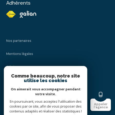
Adhérents
Nos partenaires
Mentions légales
Admin
Comme beaucoup, notre site
utilise les cookies
Nos honoraires
On aimerait vous accompagner pendant
Politique RGPD
votre visite.
En poursuivant, vous acceptez l'utilisation des
Appeler
cookies par ce site, afin de vous proposer des
Cookies
l'agence
contenus adaptés et réaliser des statistiques !